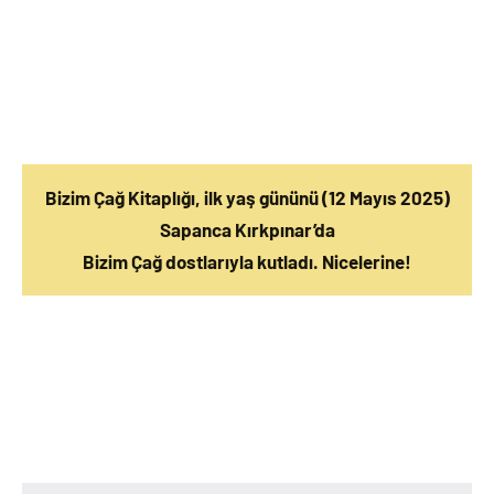
Bizim Çağ Kitaplığı, ilk yaş gününü (12 Mayıs 2025)
Sapanca Kırkpınar’da
Bizim Çağ dostlarıyla kutladı. Nicelerine!