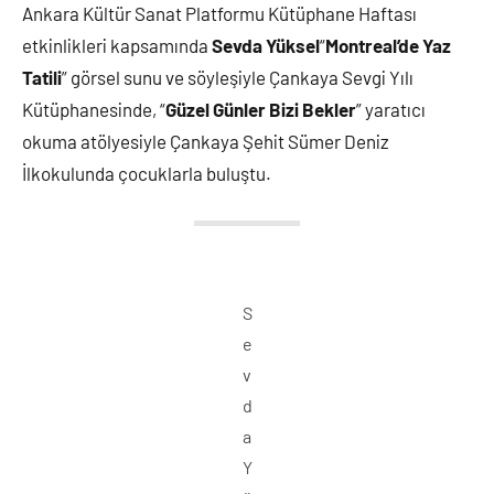
Ankara Kültür Sanat Platformu Kütüphane Haftası
etkinlikleri kapsamında
Sevda Yüksel
“
Montreal’de Yaz
Tatili
” görsel sunu ve söyleşiyle Çankaya Sevgi Yılı
Kütüphanesinde, “
Güzel Günler Bizi Bekler
” yaratıcı
okuma atölyesiyle Çankaya Şehit Sümer Deniz
İlkokulunda çocuklarla buluştu.
S
e
v
d
a
Y