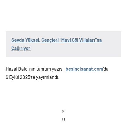
Sevda Yüksel, Gençleri “Mavi Göl Villaları”na
Çağırıyor
Hazal Balcı’nın tanıtım yazısı,
besincisanat.com
‘da
6 Eylül 2025’te yayımlandı.
S.
U