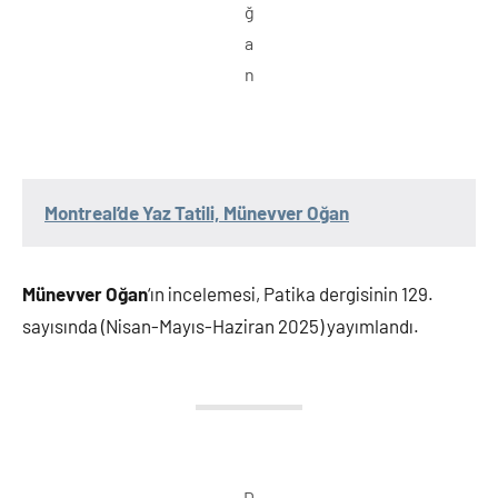
ğ
a
n
Montreal’de Yaz Tatili, Münevver Oğan
Münevver Oğan
‘ın incelemesi, Patika dergisinin 129.
sayısında (Nisan-Mayıs-Haziran 2025) yayımlandı.
D