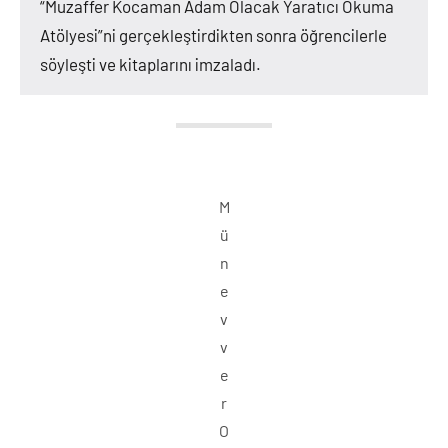
“Muzaffer Kocaman Adam Olacak Yaratıcı Okuma
Atölyesi”ni gerçekleştirdikten sonra öğrencilerle
söyleşti ve kitaplarını imzaladı.
M
ü
n
e
v
v
e
r
O