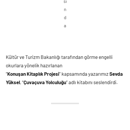
sı
n
d
a
Kültür ve Turizm Bakanlığı tarafından görme engelli
okurlara yönelik hazırlanan
“
Konuşan Kitaplık Projesi
” kapsamında yazarımız
Sevda
Yüksel
, “
Çuvaçuva Yolculuğu
” adlı kitabını seslendirdi.